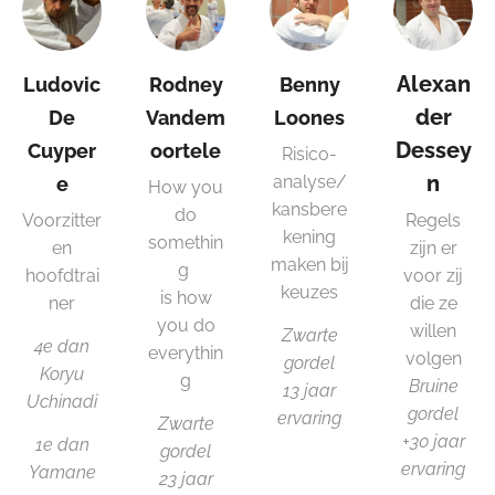
Alexan
Ludovic
Rodney
Benny
der
De
Vandem
Loones
Dessey
Cuyper
oortele
Risico-
n
analyse/
e
How you
kansbere
do
Voorzitter
Regels
kening
somethin
en
zijn er
maken bij
g
hoofdtrai
voor zij
keuzes
is how
ner
die ze
you do
willen
Zwarte
4e dan
everythin
volgen
gordel
Koryu
g
Bruine
13 jaar
Uchinadi
gordel
ervaring
Zwarte
+30 jaar
1e dan
gordel
ervaring
Yamane
23 jaar