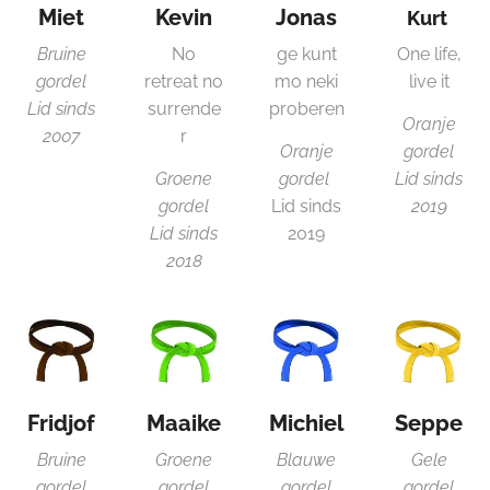
Miet
Kevin
Jonas
Kurt
Bruine
No
ge kunt
One life,
gordel
retreat no
mo neki
live it
Lid sinds
surrende
proberen
Oranje
2007
r
Oranje
gordel
Groene
gordel
Lid sinds
gordel
Lid sinds
2019
Lid sinds
2019
2018
Fridjof
Maaike
Michiel
Seppe
Bruine
Groene
Blauwe
Gele
gordel
gordel
gordel
gordel