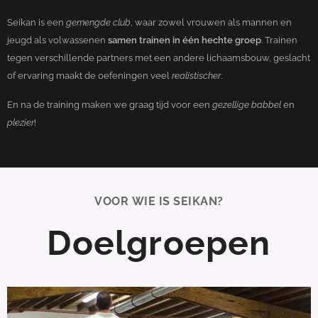
Seikan is een
gemengde club
, waar zowel vrouwen als mannen en
jeugd als volwassenen
samen trainen in één hechte groep
. Trainen
tegen verschillende partners met een andere lichaamsbouw, geslacht
of ervaring maakt de oefeningen veel
realistischer
.
En na de training maken we graag tijd voor een
gezellige babbel
en
plezier
!
VOOR WIE IS SEIKAN?
Doelgroepen