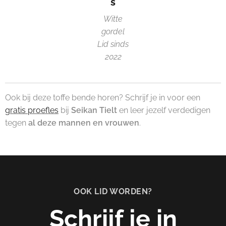
s
Witte
gordel
Lid sinds
2022
Ook bij deze toffe bende horen? Schrijf je in voor een
gratis proefles
bij
Seikan Tielt
en leer jezelf verdedigen
tegen
al deze mannen en vrouwen
.
OOK LID WORDEN?
Schrijf je in