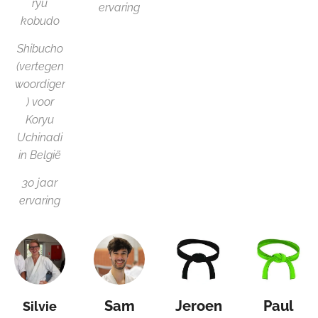
ryu
ervaring
kobudo
Shibucho
(vertegen
woordiger
) voor
Koryu
Uchinadi
in België
30 jaar
ervaring
Sam
Jeroen
Paul
Silvie