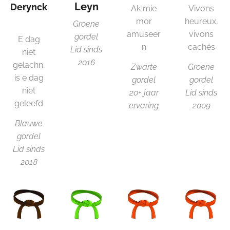
Leyn
Derynck
Ak mie
Vivons
mor
heureux,
Groene
amuseer
vivons
gordel
E dag
n
cachés
Lid sinds
niet
2016
gelachn,
Zwarte
Groene
is e dag
gordel
gordel
niet
20+ jaar
Lid sinds
geleefd
ervaring
2009
Blauwe
gordel
Lid sinds
2018