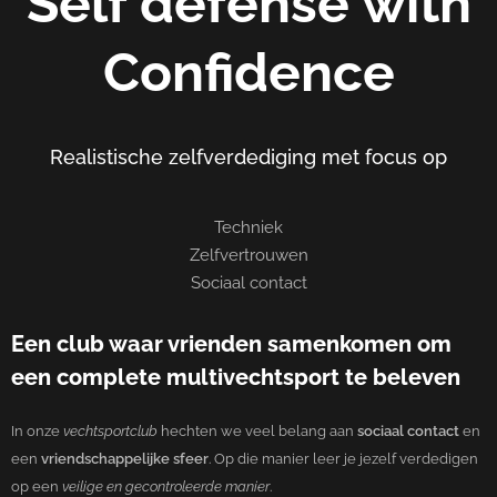
Self defense with
Confidence
Realistische zelfverdediging met focus op
Techniek
Zelfvertrouwen
Sociaal contact
Een club waar vrienden samenkomen om
een complete multivechtsport te beleven
In onze
vechtsportclub
hechten we veel belang aan
sociaal contact
en
een
vriendschappelijke sfeer
. Op die manier leer je jezelf verdedigen
op een
veilige en gecontroleerde manier
.