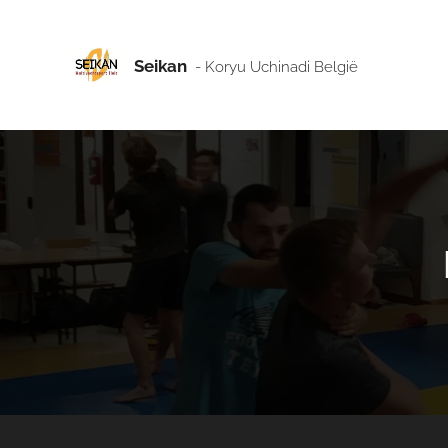
Seikan
- Koryu Uchinadi België