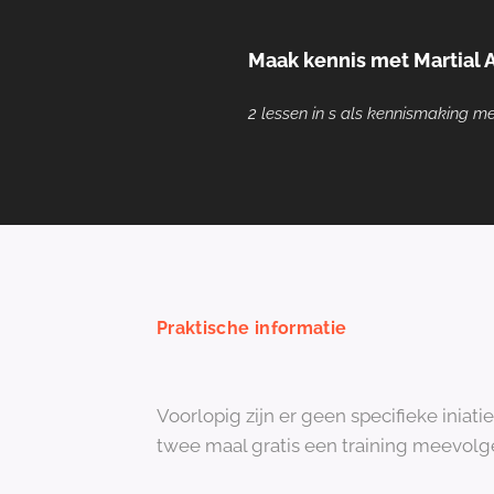
Maak kennis met Martial 
2 lessen in s als kennismaking m
Praktische informatie
Voorlopig zijn er geen specifieke iniat
twee maal gratis een training meevolgen