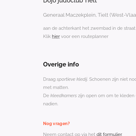
Dojo judoclub Tielt
Generaal Maczekplein, Tielt (West-Vla
aan de achterkant het zwembad in de straat 
Klik
hier
voor een routeplanner
Overige info
Draag
sportieve kledij
. Schoenen zijn niet nod
met matten.
De
kleedkamers
zijn open om om te kleden 
nadien.
Nog vragen?
Neem contact op via het
dit formulier
.