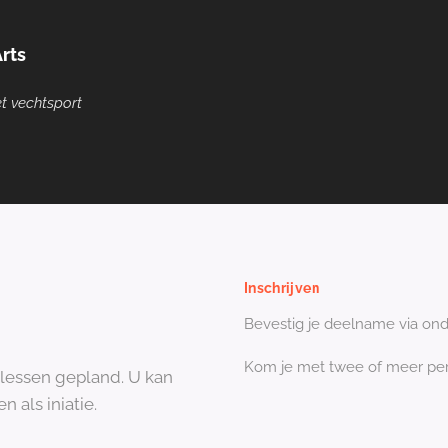
Arts
et vechtsport
Inschrijven
Bevestig je deelname via ond
Kom je met twee of meer pers
ielessen gepland. U kan
 als iniatie.