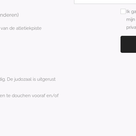
Ik g
anderen)
mijn
priv
van de atletiekpiste
ig. De judozaal is uitgerust
en te douchen vooraf en/of