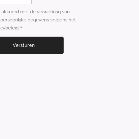
a akkoord met de verwerking van
 persoonlijke gegevens volgens het
acybeleid
Versturen