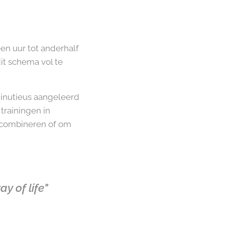
en uur tot anderhalf
dit schema vol te
minutieus aangeleerd
trainingen in
e combineren of om
y of life"