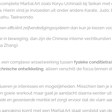
 complete Martial Art zoals Koryu Uchinadi bij Seikan met
ierin vind je invloeden uit onder andere Karate, Judo, B
 Wushu, Taekwondo.
 een
efficiënt zelfverdedigingssysteem
dan kun je kiezen vo
te
in beweging, dan zijn de Chinese interne vechtkunsten i
ua Zhang).
edt een complexe wisselwerking tussen
fysieke conditietra
chnische ontwikkeling
, alleen verschilt de focus binnen 
ueren je interesses en mogelijkheden. Misschien ben je in
en goeie workout maar gaat je aandacht daarna eerder uit
te en gevarieerde martial art
zorgt ervoor dat de vlam aa
n aanraking komt met een Martial Art staat versteld van d