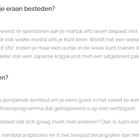
 je eraan besteden?
f wenst te spenderen aan je martial arts leven bepaalt niet
ar ook w
elke martial arts je kunt leren
. Wordt het een wekel
 life". Indien je maar een uurtje in de week kunt trainen d
 beter dan een Japanse krijgskunst met een uitgebreid pa
en?
se
pompende workout
om je eens goed in het zweet te wer
 fitnessprogramma dat geïnspireerd is op een vechtsport.
iebeest
dat zich graag meet met anderen? Dan is Judo ee
n mentaal ontplooien
en is het leerpad belangrijker dan het