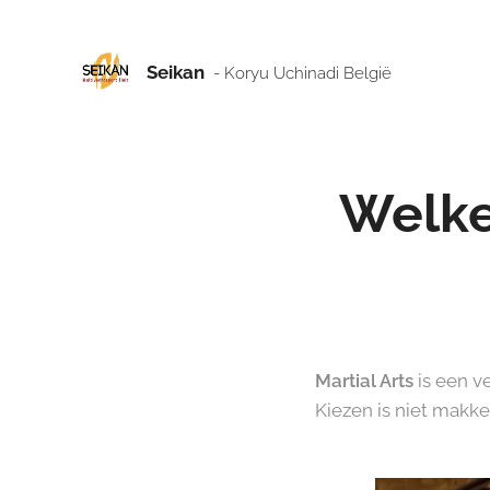
Seikan
- Koryu Uchinadi België
Welke 
Martial Arts
is een 
Kiezen is niet makke