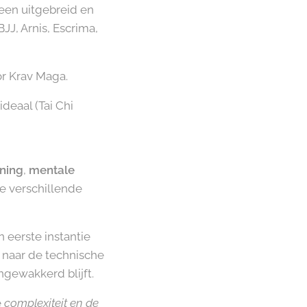
 een uitgebreid en
JJ, Arnis, Escrima,
or Krav Maga.
deaal (Tai Chi
ining
,
mentale
de verschillende
 eerste instantie
 naar de technische
ngewakkerd blijft.
e
complexiteit en de