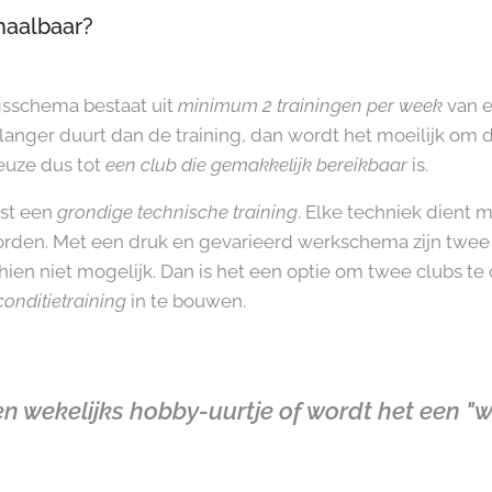
haalbaar?
gsschema bestaat uit
minimum 2 trainingen per week
van e
jd langer duurt dan de training, dan wordt het moeilijk om 
euze dus tot
een club die gemakkelijk bereikbaa
r
is.
ist een
grondige technische training
. Elke techniek dient 
rden. Met een druk en gevarieerd werkschema zijn twee 
hien niet mogelijk. Dan is het een optie om twee clubs t
conditietrainin
g
in te bouwen.
n wekelijks hobby-uurtje of wordt het een "wa