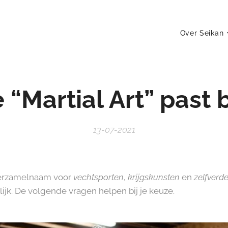
Over Seikan
“Martial Art” past b
13-07-2021
verzamelnaam voor
vechtsporten
,
krijgskunsten
en
zelfverd
lijk. De volgende vragen helpen bij je keuze.