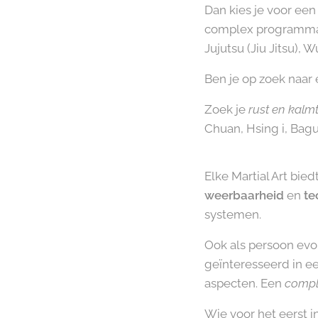
Dan kies je voor een
complex programma. H
Jujutsu (Jiu Jitsu),
Ben je op zoek naar
Zoek je
rust en kalm
Chuan, Hsing i, Bag
Elke Martial Art bi
weerbaarheid
en
te
systemen.
Ook als persoon evol
geïnteresseerd in e
aspecten. Een
comple
Wie voor het eerst i