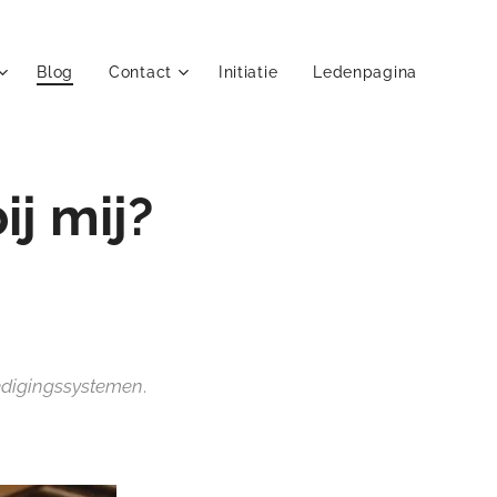
Blog
Contact
Initiatie
Ledenpagina
ij mij?
edigingssystemen
.